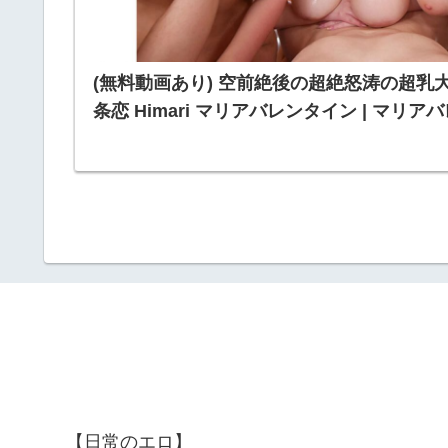
(無料動画あり) 空前絶後の超絶怒涛の超乳大怪
条恋 Himari マリアバレンタイン | マリアバレン
【日常のエロ】